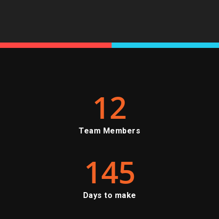
12
Team Members
145
Days to make